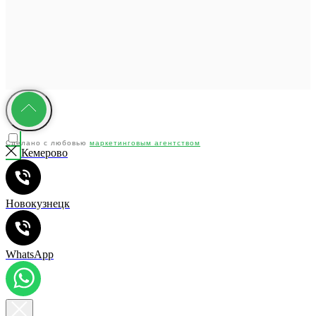
Сделано с любовью
маркетинговым агентством
Кемерово
"YMC"
Новокузнецк
WhatsApp