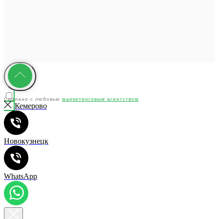
Сделано с любовью
маркетинговым агентством
Кемерово
"YMC"
Новокузнецк
WhatsApp