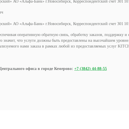
ирский» АО «Альфа-Банк» г.Новосибирск, Корреспондентский счет 301 101 
ич
ирский» АО «Альфа-Банк» г.Новосибирск, Корреспондентский счет 301 101 
еспечивая оперативную обратную связь, обработку заказов, поддержку и
то значит, что услуги должны быть предоставлены на высочайшем уровн
еализуемого нами заказа в рамках любой из предоставляемых услуг K
Центрального офиса в городе Кемерово:
+7 (3842) 44-88-55