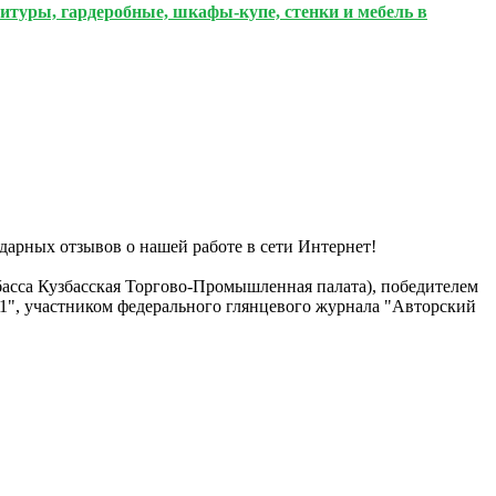
итуры, гардеробные, шкафы-купе, стенки и мебель в
дарных отзывов о нашей работе в сети Интернет!
басса Кузбасская Торгово-Промышленная палата), победителем
21", участником федерального глянцевого журнала "Авторский