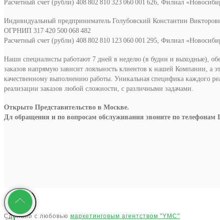
Расчетный счет (рубли) 408 802 810 323 060 001 626, Филиал «Новосиб
Индивидуальный предприниматель Голубовский Константин Викторов
ОГРНИП 317 420 500 068 482
Расчетный счет (рубли) 408 802 810 123 060 001 295, Филиал «Новосиб
Наши специалисты работают 7 дней в неделю (в будни и выходные), об
заказов напрямую зависит лояльность клиентов к нашей Компании, а э
качественному выполнению работы. Уникальная специфика каждого р
реализации заказов любой сложности, с различными задачами.
Открыто Представительство в Москве.
Дл обращения и по вопросам обслуживания звоните по телефонам 
Сделано с любовью
маркетинговым агентством "YMC"