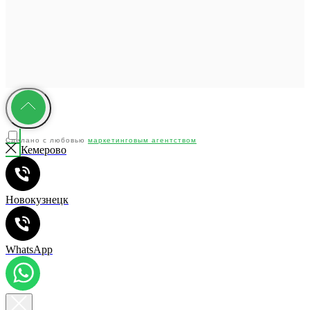
Сделано с любовью
маркетинговым агентством
Кемерово
"YMC"
Новокузнецк
WhatsApp