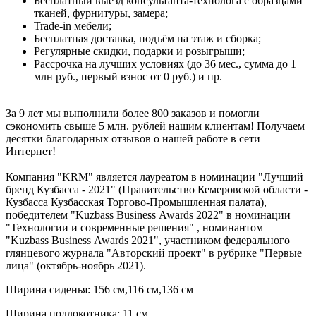
Бесплатный выезд консультанта-технолога с образцами
тканей, фурнитуры, замера;
Trade-in мебели;
Бесплатная доставка, подъём на этаж и сборка;
Регулярные скидки, подарки и розыгрыши;
Рассрочка на лучших условиях (до 36 мес., сумма до 1
млн руб., первый взнос от 0 руб.) и пр.
За 9 лет мы выполнили более 800 заказов и помогли
сэкономить свыше 5 млн. рублей нашим клиентам! Получаем
десятки благодарных отзывов о нашей работе в сети
Интернет!
Компания "KRM" является лауреатом в номинации "Лучший
бренд Кузбасса - 2021" (Правительство Кемеровской области -
Кузбасса Кузбасская Торгово-Промышленная палата),
победителем "Kuzbass Business Awards 2022" в номинации
"Технологии и современные решения" , номинантом
"Kuzbass Business Awards 2021", участником федерального
глянцевого журнала "Авторский проект" в рубрике "Первые
лица" (октябрь-ноябрь 2021).
Ширина сиденья: 156 см,116 см,136 см
Ширина подлокотника: 11 см