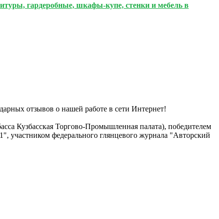
итуры, гардеробные, шкафы-купе, стенки и мебель в
дарных отзывов о нашей работе в сети Интернет!
басса Кузбасская Торгово-Промышленная палата), победителем
21", участником федерального глянцевого журнала "Авторский