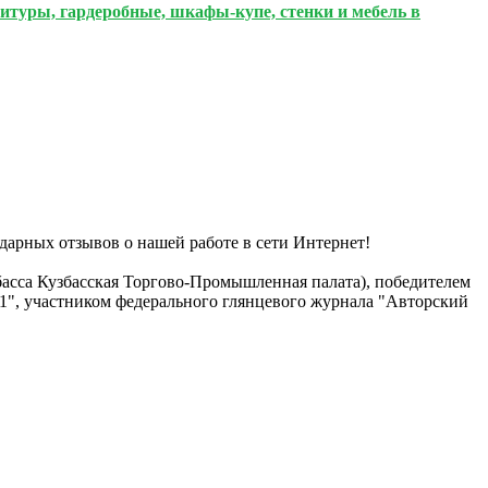
итуры, гардеробные, шкафы-купе, стенки и мебель в
дарных отзывов о нашей работе в сети Интернет!
басса Кузбасская Торгово-Промышленная палата), победителем
21", участником федерального глянцевого журнала "Авторский